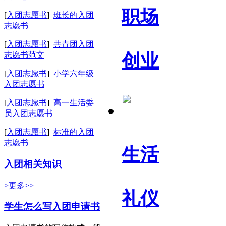
职场
[
入团志愿书
]
班长的入团
志愿书
[
入团志愿书
]
共青团入团
志愿书范文
创业
[
入团志愿书
]
小学六年级
入团志愿书
[
入团志愿书
]
高一生活委
员入团志愿书
[
入团志愿书
]
标准的入团
志愿书
生活
入团相关知识
>更多>>
礼仪
学生怎么写入团申请书