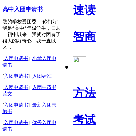
速读
高中入团申请书
敬的学校爱团委： 你们好!
我是*高中*年级学生，自从
智商
上初中以来，我就对团有了
很大的好奇心。我一直以
来...
[
入团申请书
]
小学入团申
请书
[
入团申请书
]
入团标准
[
入团申请书
]
入团申请书
方法
范文
[
入团申请书
]
最新入团志
愿书
考试
[
入团申请书
]
优秀入团申
请书