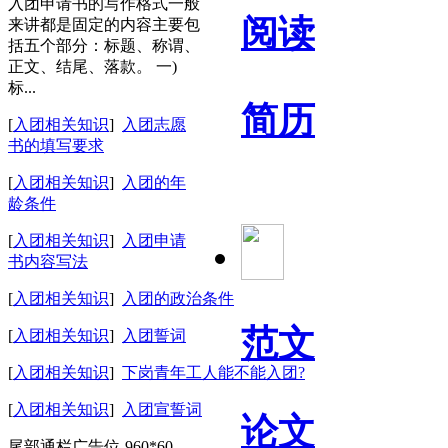
入团申请书的写作格式一般
阅读
来讲都是固定的内容主要包
括五个部分：标题、称谓、
正文、结尾、落款。 一)
标...
简历
[
入团相关知识
]
入团志愿
书的填写要求
[
入团相关知识
]
入团的年
龄条件
[
入团相关知识
]
入团申请
书内容写法
[
入团相关知识
]
入团的政治条件
范文
[
入团相关知识
]
入团誓词
[
入团相关知识
]
下岗青年工人能不能入团?
[
入团相关知识
]
入团宣誓词
论文
尾部通栏广告位-960*60